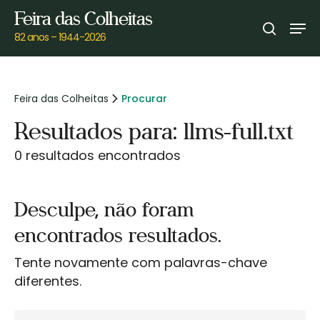
Skip
Feira das Colheitas
Men
to
search
82 anos – 1944-2026
main
content
Feira das Colheitas
Procurar
Resultados para: llms-full.txt
0 resultados encontrados
Desculpe, não foram
encontrados resultados.
Tente novamente com palavras-chave
diferentes.