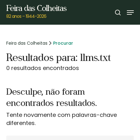
Skip
Feira das Colheitas
Men
to
search
82 anos – 1944-2026
main
content
Feira das Colheitas
Procurar
Resultados para: llms.txt
0 resultados encontrados
Desculpe, não foram
encontrados resultados.
Tente novamente com palavras-chave
diferentes.