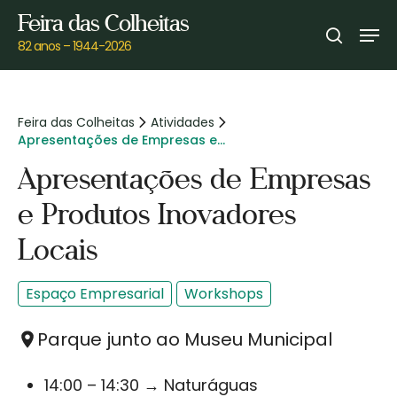
Skip
Feira das Colheitas
Men
to
search
82 anos – 1944-2026
main
content
Feira das Colheitas
Atividades
Apresentações de Empresas e
Produtos Inovadores Locais
Apresentações de Empresas
e Produtos Inovadores
Locais
Espaço Empresarial
Workshops
Parque junto ao Museu Municipal
14:00 – 14:30 → Naturáguas