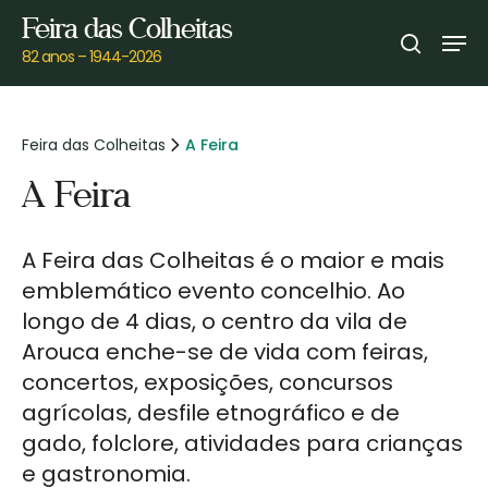
Skip
Feira das Colheitas
Men
to
search
82 anos – 1944-2026
main
content
Feira das Colheitas
A Feira
A Feira
A Feira das Colheitas é o maior e mais
emblemático evento concelhio. Ao
longo de 4 dias, o centro da vila de
Arouca enche-se de vida com feiras,
concertos, exposições, concursos
agrícolas, desfile etnográfico e de
gado, folclore, atividades para crianças
e gastronomia.