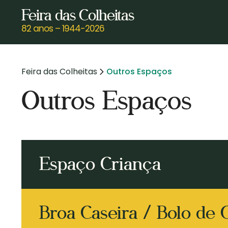
Skip
Feira das Colheitas
to
82 anos – 1944-2026
main
content
Feira das Colheitas
Outros Espaços
Outros Espaços
Prima enter para pesquisar ou ESC para fechar
Espaço Criança
Broa Caseira / Bolo de 