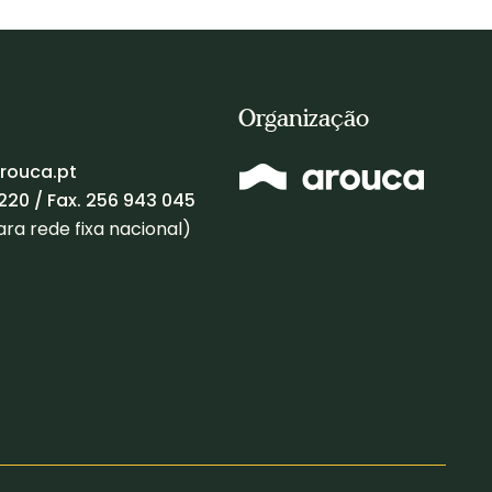
 ou
carla.santos@cm-arouca.pt
Organização
rouca.pt
220
/ Fax. 256 943 045
a rede fixa nacional)
que serviriam…?
 de estudo, percorrendo o circuito dos