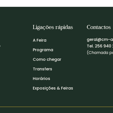
mingo : a partir da 01h00
s”
Max. 15 crianças. Inscrição prévia:
964 348 639
Ligações rápidas
Contactos
geral@cm-a
A Feira
Eulália
o
Tel.
256 940 
Programa
(Chamada par
ciclo do pão”
lvarenga
Como chegar
Transfers
Horários
ando um enorme tabuleiro cheio de plantas. Para 
Exposições & Feiras
 aula, eis que a turma parte para mais uma visita
 moagem até chegar à padaria da Ana.