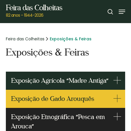
Skip
Feira das Colheitas
Men
to
search
82 anos – 1944-2026
main
content
Feira das Colheitas
Exposições & Feiras
Exposições & Feiras
Exposição Agrícola “Madre Antiga”
Exposição de Gado Arouquês
Exposição Etnográfica “Pesca em
Arouca”