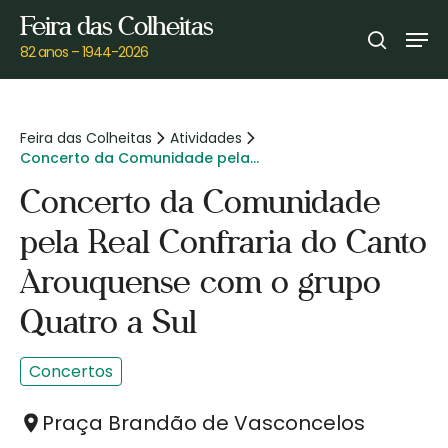
Skip
Feira das Colheitas
Men
to
search
82 anos – 1944-2026
main
content
Feira das Colheitas
Atividades
Concerto da Comunidade pela
Real Confraria do Canto
Concerto da Comunidade
Arouquense com o grupo Quatro
a Sul
pela Real Confraria do Canto
Arouquense com o grupo
Quatro a Sul
Concertos
Praça Brandão de Vasconcelos