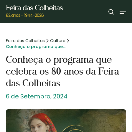
Skip
Feira das Colheitas
Men
to
search
82 anos – 1944-2026
main
content
Feira das Colheitas
Cultura
Conheça o programa que
celebra os 80 anos da Feira das
Conheça o programa que
Colheitas
celebra os 80 anos da Feira
das Colheitas
6 de Setembro, 2024