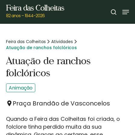
Skip
Feira das Colheitas
Men
to
search
82 anos – 1944-2026
main
content
Feira das Colheitas
Atividades
Atuação de ranchos folclóricos
Atuação de ranchos
folclóricos
Animação
Praça Brandão de Vasconcelos
Quando a Feira das Colheitas foi criada, o
folclore tinha perdido muita da sua
dinâmica. Graças ao certame, esse