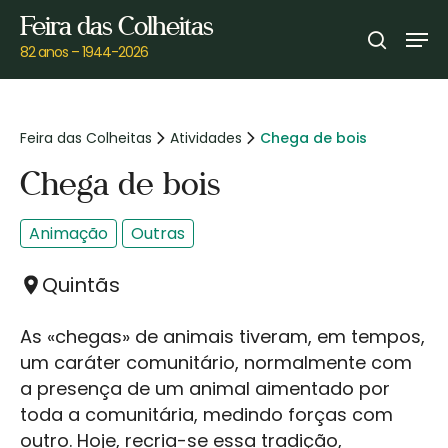
Skip
Feira das Colheitas
Men
to
search
82 anos – 1944-2026
main
content
Feira das Colheitas
Atividades
Chega de bois
Chega de bois
Animação
Outras
Quintãs
As «chegas» de animais tiveram, em tempos,
um caráter comunitário, normalmente com
a presença de um animal aimentado por
toda a comunitária, medindo forças com
outro. Hoje, recria-se essa tradição,