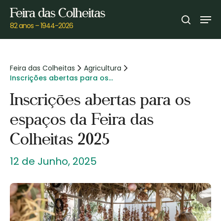
Skip
Feira das Colheitas
Men
to
search
82 anos – 1944-2026
main
content
Feira das Colheitas
Agricultura
Inscrições abertas para os
espaços da Feira das Colheitas
Inscrições abertas para os
2025
espaços da Feira das
Colheitas 2025
12 de Junho, 2025