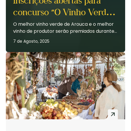
Inscrições abertas para
concurso “O Vinho Verde
de Arouca” integrado na
O melhor vinho verde de Arouca e o melhor
vinho de produtor serão premiados durante
Feira das Colheitas 2025
a Feira das Colheitas. O XVI Concurso “O
7 de Agosto, 2025
Vinho Verde de Arouca” e a XV...