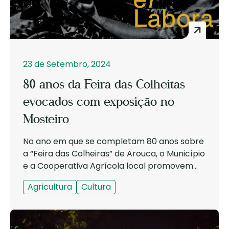
23 de Setembro, 2024
80 anos da Feira das Colheitas
evocados com exposição no
Mosteiro
No ano em que se completam 80 anos sobre
a “Feira das Colheiras” de Arouca, o Município
e a Cooperativa Agrícola local promovem
uma exposição evocativa e comemorativa
Agricultura
Cultura
deste que é – nas palavras de Margarida
Belém, presidente da Câmara Municipal – “o
mais importante cartaz cultural do
concelho” e também “o mais querido do